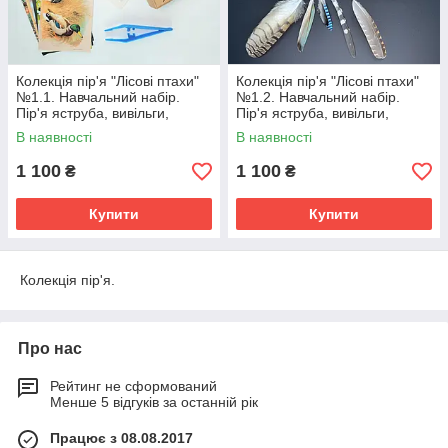
Колекція пір'я "Лісові птахи"
Колекція пір'я "Лісові птахи"
№1.1. Навчальний набір.
№1.2. Навчальний набір.
Пір'я яструба, вивільги,
Пір'я яструба, вивільги,
куріпки, лофури, рябка,
куріпки, лофури, рябка,
В наявності
В наявності
крякви.
крякви.
1 100
1 100
₴
₴
Купити
Купити
Колекція пір'я.
Про нас
Рейтинг не сформований
Менше 5 відгуків за останній рік
Працює з 08.08.2017