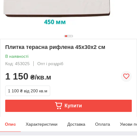
Плитка терасна рифлена 45х30х2 см
В наявності
Код: 453025
Опт і роздріб
1 150
₴/кв.м
1 100 ₴
від 200 кв.м
Купити
Опис
Характеристики
Доставка
Оплата
Умови п