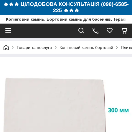
🔥🔥🔥 ЦІЛОДОБОВА КОНСУЛЬТАЦІЯ (098)-6585-
225 🔥🔥🔥
Копінговий камінь. Бортовий камінь для басейнів. Терасна 
Товари та послуги
Копінговий камінь бортовий
Плитк