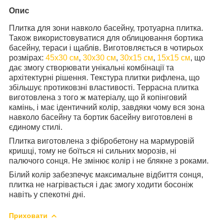
Опис
Плитка для зони навколо басейну, тротуарна плитка.
Також використовуватися для облицювання бортика
басейну, тераси і щаблів. Виготовляється в чотирьох
розмірах:
45х30 см
,
30х30 см
,
30х15 см
,
15х15 см
, що
дає змогу створювати унікальні комбінації та
архітектурні рішення. Текстура плитки рифлена, що
збільшує протиковзні властивості. Террасна плитка
виготовлена з того ж матеріалу, що й копінговий
камінь, і має ідентичний колір, завдяки чому вся зона
навколо басейну та бортик басейну виготовлені в
єдиному стилі.
Плитка виготовлена з фібробетону на мармуровій
кришці, тому не боїться ні сильних морозів, ні
палючого сонця. Не змінює колір і не блякне з роками.
Білий колір забезпечує максимальне відбиття сонця,
плитка не нагрівається і дає змогу ходити
босоніж
навіть у спекотні дні.
Приховати