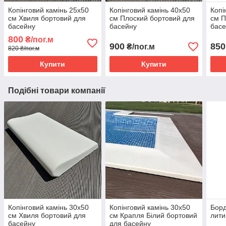
Копінговий камінь 25х50
Копінговий камінь 40х50
Копі
см Хвиля бортовий для
см Плоский бортовий для
см П
басейну
басейну
бас
800
₴/пог.м
900
850
₴/пог.м
820 ₴/пог.м
Купити
Купити
Подібні товари компанії
Копінговий камінь 30х50
Копінговий камінь 30х50
Борд
см Хвиля бортовий для
см Крапля Білий бортовий
лити
басейну
для басейну