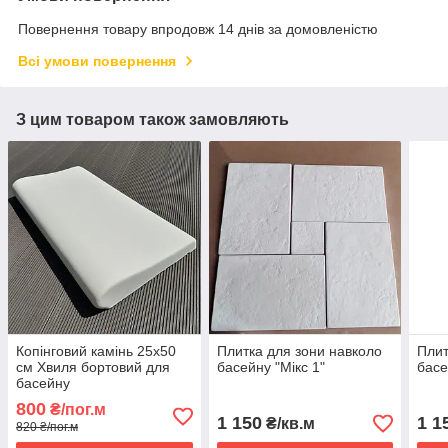
Повернення товару впродовж 14 днів за домовленістю
Всі умови повернення
З цим товаром також замовляють
Копінговий камінь 25х50
Плитка для зони навколо
Плит
см Хвиля бортовий для
басейну "Мікс 1"
басе
басейну
800
₴/пог.м
1 150
1 1
₴/кв.м
820 ₴/пог.м