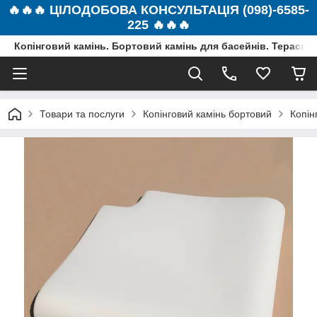
🔥🔥🔥 ЦІЛОДОБОВА КОНСУЛЬТАЦІЯ (098)-6585-
225 🔥🔥🔥
Копінговий камінь. Бортовий камінь для басейнів. Терасна 
Товари та послуги
Копінговий камінь бортовий
Копін