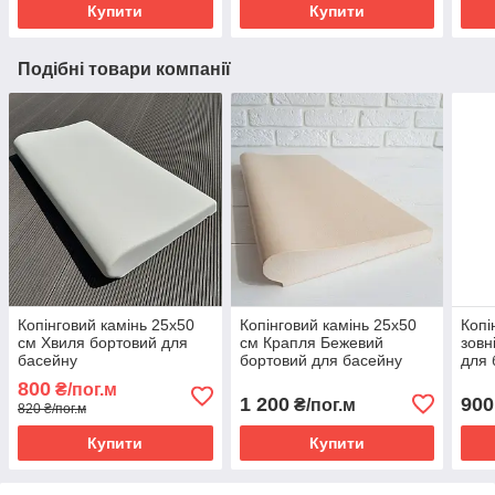
Купити
Купити
Подібні товари компанії
Копінговий камінь 25х50
Копінговий камінь 25х50
Копі
см Хвиля бортовий для
см Крапля Бежевий
зовн
басейну
бортовий для басейну
для 
800
₴/пог.м
1 200
900
₴/пог.м
820 ₴/пог.м
Купити
Купити