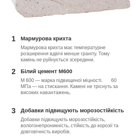
1
Мармурова крихта
Мармурова крихта має температурне
розширення вдвічі менше граніту. Тому
камінь не руйнується зсередини.
2
Білий цемент М600
М 600 — марка підвищеної міцності. 60
МПа — на стискання. Камені не тріснуть за
високих навантажень.
3
Добавки підвищують морозостійкість
Добавки підвищують морозостійкість,
вологонепроникність, стійкість до корозії та
довговічність виробів.