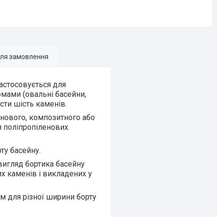
для замовлення
астосовується для
рмами (овальні басейни,
сти шість каменів.
нового, композитного або
ля поліпропіленових
ту басейну.
вигляд бортика басейну
х каменів і викладених у
5 м для різної ширини борту