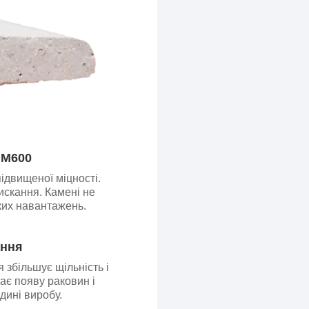
 М600
підвищеної міцності.
скання. Камені не
оких навантажень.
ання
 збільшує щільність і
ає появу раковин і
дині виробу.