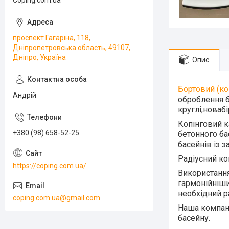
Coping.com.ua
проспект Гагаріна, 118,
Дніпропетровська область, 49107,
Дніпро, Україна
Опис
Бортовий (ко
Андрій
оброблення б
круглі,новаб
Копінговий к
+380 (98) 658-52-25
бетонного ба
басейнів із 
Радіусний ко
https://coping.com.ua/
Використання
гармонійніши
необхідний р
coping.com.ua@gmail.com
Наша компанія
басейну.