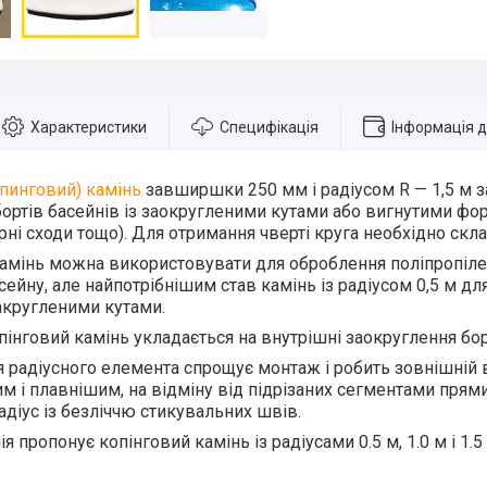
Характеристики
Специфікація
Інформація 
пинговий) камінь
завширшки 250 мм і радіусом R — 1,5 м з
ортів басейнів із заокругленими кутами або вигнутими фо
ірні сходи тощо). Для отримання чверті круга необхідно скла
амінь можна використовувати для оброблення поліпропіле
сейну, але найпотрібнішим став камінь із радіусом 0,5 м д
закругленими кутами.
пінговий камінь укладається на внутрішні заокруглення бор
 радіусного елемента спрощує монтаж і робить зовнішній 
м і плавнішим, на відміну від підрізаних сегментами прями
адіус із безліччю стикувальних швів.
 пропонує копінговий камінь із радіусами 0.5 м, 1.0 м і 1.