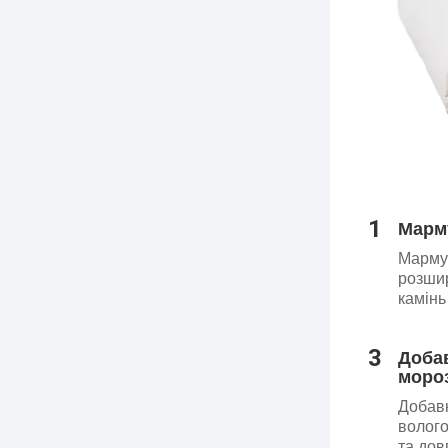
1
Марм
Марму
розшир
камінь
3
Доба
мороз
Добавк
волого
та дов