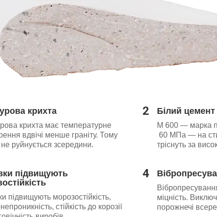
2
урова крихта
Білий цемент
рова крихта має температурне
М 600 — марка 
ення вдвічі менше граніту. Тому
60 МПа — на сти
 не руйнується зсередини.
тріснуть за вис
4
вки підвищують
Вібропресув
остійкість
Вібропресування
и підвищують морозостійкість,
міцність. Виключ
непроникність, стійкість до корозії
порожнечі всере
говічність виробів.