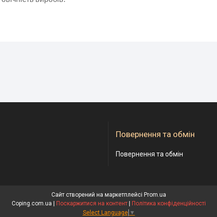
Повернення та обмін
Повернення та обмін
Сайт створений на маркетплейсі
Prom.ua
Coping.com.ua |
Поскаржитися на контент
|
Політика конфіденційності
Select Language
▼