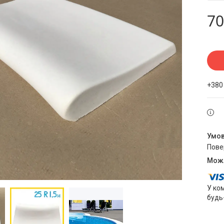
70
+380
пов
У ко
будь